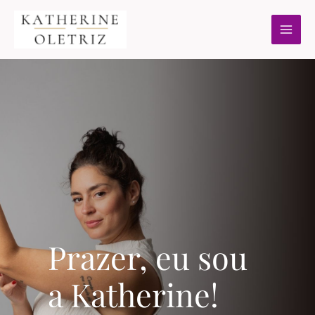
Ir
Main
para
Men
o
conteúdo
Prazer, eu sou
a Katherine!