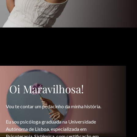
Oi Maravilhosa!
Vou te contar um pedacinho da minha história.
Eu sou psicóloga graduada na Universidade
Autónoma de Lisboa, especializada em
Psicoterapia Sistêmica, com certificação em